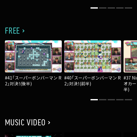
FREE
#41「スーパーボンバーマン R
#40「スーパーボンバーマン R
#37 N
2」対決！(後半)
2」対決！(前半)
オカー
半)
MUSIC VIDEO