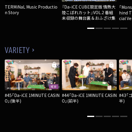
TERMiNaL Music Productio
『Da-iCE CUBE限定版 情熱大
「Monst
n Story
陸こぼれカット』VOL.2 番組
hind 
未収録の舞台裏＆おふざけ集
cial Ver
VARIETY
lock
lock
NEW
#45「Da-iCE 1MINUTE CASIN
#44「Da-iCE 1MINUTE CASIN
#43
O」(後半)
O」(前半)
半)