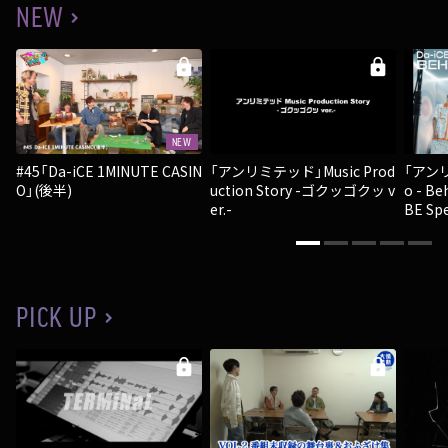
NEW
lock
lock
NEW
#45「Da-iCE 1MINUTE CASIN
「アンリ
「アンリミテッド」Music Prod
O」(後半)
o - Be
uction Story -ゴクッゴクッ v
BE Spe
er.-
PICK UP
lock
lock