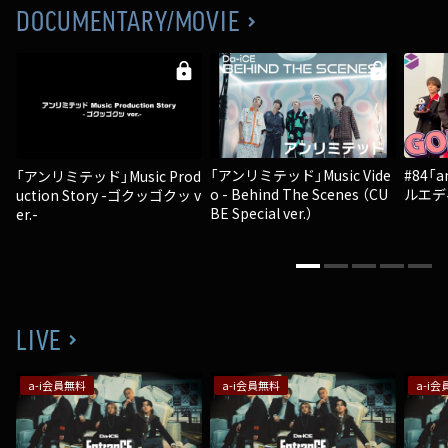
DOCUMENTARY/MOVIE
lock
lock
「アンリミテッド」Music Vide
#84「
「アンリミテッド」Music Prod
o - Behind The Scenes （CU
ルエデ
uction Story -ゴクッゴクッ v
BE Special ver.）
er.-
LIVE
a-i会員無料
a-i会員無料
a-i