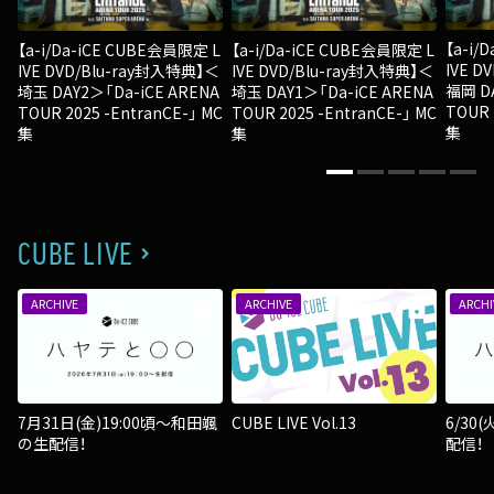
【a-i/
【a-i/Da-iCE CUBE会員限定 L
【a-i/Da-iCE CUBE会員限定 L
IVE D
IVE DVD/Blu-ray封入特典】＜
IVE DVD/Blu-ray封入特典】＜
福岡 DA
埼玉 DAY2＞「Da-iCE ARENA
埼玉 DAY1＞「Da-iCE ARENA
TOUR 
TOUR 2025 -EntranCE-」 MC
TOUR 2025 -EntranCE-」 MC
集
集
集
CUBE LIVE
ARCHIVE
ARCHIVE
ARCHI
lock
lock
7月31日(金)19:00頃～和田颯
CUBE LIVE Vol.13
6/30
の生配信！
配信！