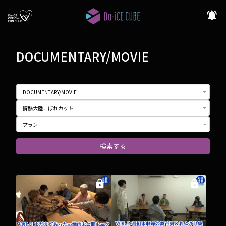
notifications_active
DOCUMENTARY/MOVIE
検索する
lock
lock