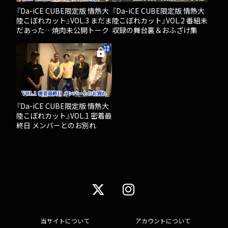
『Da-iCE CUBE限定版 情熱大
『Da-iCE CUBE限定版 情熱大
陸こぼれカット』VOL.3 まだま
陸こぼれカット』VOL.2 番組未
だあった…焼肉未公開トーク
収録の舞台裏＆おふざけ集
lock
『Da-iCE CUBE限定版 情熱大
陸こぼれカット』VOL.1 密着最
終日 メンバーとのお別れ
当サイトについて
アカウントについて