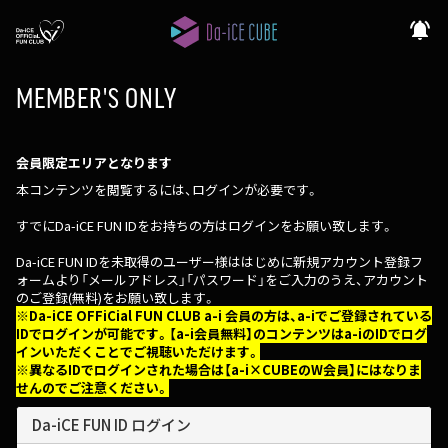
notifications_active
MEMBER'S ONLY
会員限定エリアとなります
本コンテンツを閲覧するには、ログインが必要です。
すでにDa-iCE FUN IDをお持ちの方はログインをお願い致します。
Da-iCE FUN IDを未取得のユーザー様ははじめに新規アカウント登録フ
ォームより「メールアドレス」「パスワード」をご入力のうえ、アカウント
のご登録(無料)をお願い致します。
※Da-iCE OFFiCial FUN CLUB a-i 会員の方は、a-iでご登録されている
IDでログインが可能です。【a-i会員無料】のコンテンツはa-iのIDでログ
インいただくことでご視聴いただけます。
※異なるIDでログインされた場合は【a-i×CUBEのW会員】にはなりま
せんのでご注意ください。
Da-iCE FUN ID ログイン