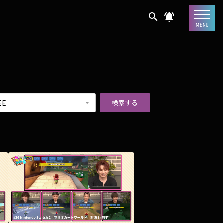
search
notifications_active
MENU
検索する