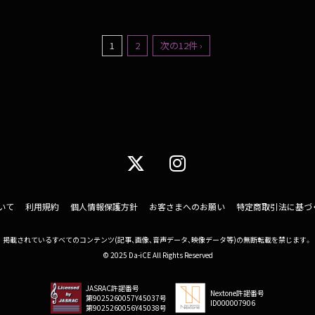
1
2
次の12件 ›
いて
利用規約
個人情報保護方針
お客さまへのお願い
特定商取引法に基づ
掲載されているすべてのコンテンツ
(記事、画像、音声データ、映像データ等)の無断転載を禁じます。
© 2025 Da-iCE All Rights Reserved
JASRAC許諾番号
Nextone許諾番号
第9025260057Y45037号
ID000007906
第9025260056Y45038号