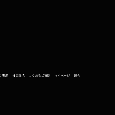
く表示
推奨環境
よくあるご質問
マイページ
退会