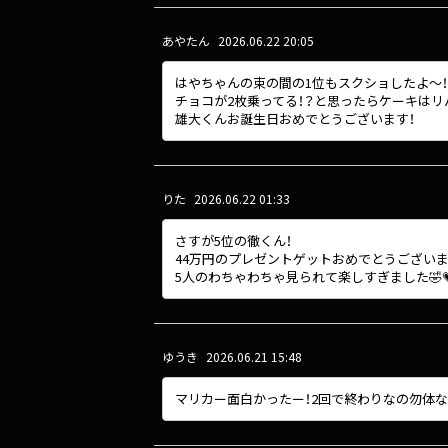
あやたん
2026.06.22 20:05
はやちゃんの束の間の1位もスクショしたよ〜！
チョコが2枚乗ってる！？と思ったらケーキはリ
雄大くんお誕生日おめでとうございます！
りた
2026.06.22 01:33
さすが5位の徹くん！
44万円のプレゼントゲットおめでとうございま
5人のわちゃわちゃ見られて楽しすぎました🤣
ゆうき
2026.06.21 15:48
マリカー面白かったー！2回で終わりなの勿体