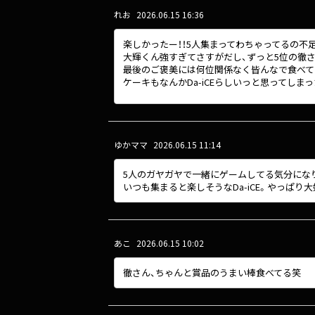
れお
2026.06.15 16:36
楽しかったー！！5人集まってわちゃってるの不
大輝くん強すぎてさすがだし、ずっと5位の徹さ
最後のご褒美には何位関係なく皆んなで食べてるの
ケーキもなんかDa-iCEらしいっと思ってしまっ
ゆかママ
2026.06.15 11:14
5人のガヤガヤで一緒にゲームしてる気分になり
いつも集まると楽しそうなDa-iCE。やっぱり大
あこ
2026.06.15 10:02
徹さん、ちゃんと賞品のうまい棒食べてる笑