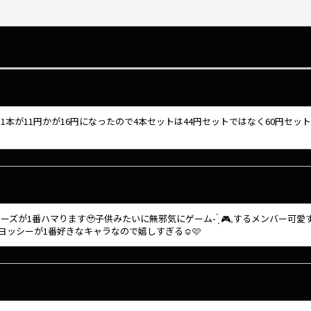
1本が11円かが16円になったので4本セットは44円セットではなく60円セッ
が1番ハマります🥹子供みたいに無邪気にゲーム- ̗̀ 🎮𓈒するメンバー可
ヨッシーが1番好きなキャラなので嬉しすぎる☺️🩷