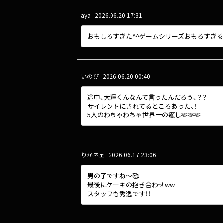
aya
2026.06.20 17:31
おもしろすぎた^^ゲームシリーズおもろすぎ
いのぴ
2026.06.20 00:40
途中、大輝くんなんて言ったんだろう、？？
サイレントにされてるところあった、！
5人のわちゃわちゃ世界一の癒し🫶🫶🫶
りかネェ
2026.06.17 23:06
男の子ですね〜🥰
最後にケーキの抱き合わせww
スタッフも秀逸です！！