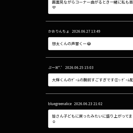
画面見ながらコーナー曲がるとき一緒に私も首が
💜
かおりんちょ
2026.06.27 13:49
想太くんの声響くー😂
ぷー‎ꕤ*.ﾟ
2026.06.25 15:03
大輝くんのｹﾞｰﾑの腕前すごすぎです👏✨️ｹﾞｰﾑ配信楽し
bluegreenalice
2026.06.23 21:02
皆さん子どもに戻ったみたいに盛り上がってまし
☺