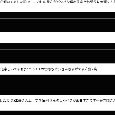
傾いてました🤣Da-iCEの仲の良さがバシバシ伝わる😁学校帰りに大輝くん
いですね(*^^*)✨️ｹｰｷの仕様もｽﾀｯﾌさんさすがです- ̗̀ 🎂 ̖́-笑
たね(笑)工藤さん上手すぎ❗花村さんのしゃべりが面白すぎです～😆岩岡さ