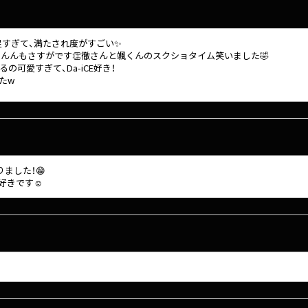
足すぎて、満たされ度がすごい✨
んんもさすがです👏徹さんと颯くんのスクショタイム笑いました🤣
可愛すぎて、Da-iCE好き！
たw
ました！😁
好きです☺️