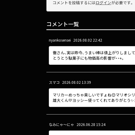
コメントを投稿するには
ログイン
が必要です。
コメント一覧
nyankosensei
2026.08.02 22:42
徹さん、実は昨今、うまい棒は値上がりしまして
とうとう駄菓子にも物価高の影響が・・+。
スマコ
2026.08.02 13:39
マリカーめっちゃ楽しいですょね😊マリオシリーズ
雄大くん💛ヨッシー使ってくれてありがとう✨
なみにゃ～にゃ
2026.06.28 15:24