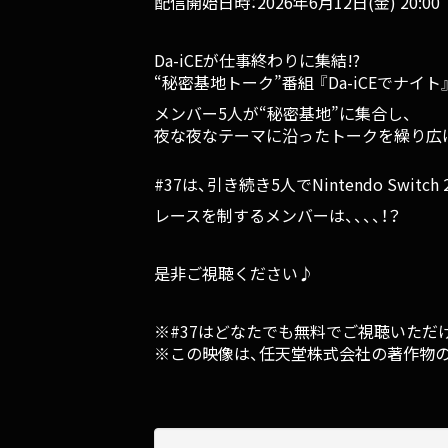
配信開始日時：2026年6月12日(金) 20:00
Da-iCEが仕事終わりに集結!?
“秘密基地トーク”番組 『Da-iCEでナイト』
メンバー5人が“秘密基地”に集合し、
夜な夜なテーマに沿ったトークを繰り広
#37は、引き続き5人でNintendo Swi
レースを制するメンバーは、、、、！？
是非ご視聴ください♪
※#37はどなたでも無料でご視聴いただ
※この映像は、任天堂株式会社の著作物の利