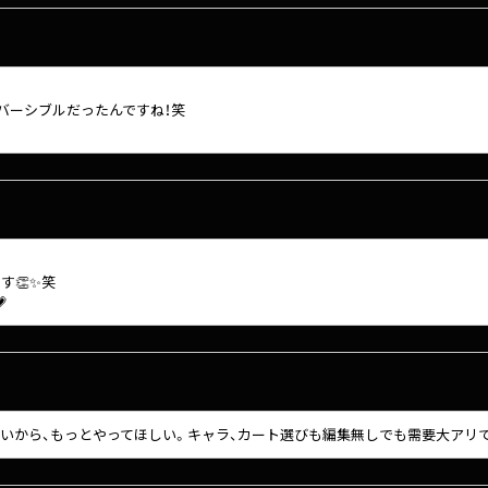
バーシブルだったんですね！笑
す👏✨笑

ないから、もっとやってほしい。キャラ、カート選びも編集無しでも需要大アリで