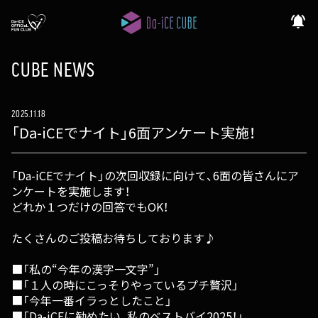
notifications_active
CUBE NEWS
2025.11.18
「Da-iCEでナイト」6面アンケート実施！
「Da-iCEでナイト」の次回収録に向けて、6面の皆さんにア
ンケートを実施します！
どれか１つだけの回答でもOK！
たくさんのご投稿お待ちしております♪
■「私の“今年の漢字一文字”」
■「１人の時にこっそりやっているプチ贅沢」
■「今年一番イラっとしたこと」
■「Da-iCEに勧めたい、私のベストバイ2025！」