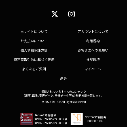
当サイトについて
アカウントについて
お支払いについて
利用規約
個人情報保護方針
お客さまへのお願い
特定商取引法に基づく表示
推奨環境
よくあるご質問
マイページ
退会
掲載されているすべてのコンテンツ
(記事、画像、音声データ、映像データ等)の無断転載を禁じます。
© 2025 Da-iCE All Rights Reserved
JASRAC許諾番号
Nextone許諾番号
第9025260057Y45037号
ID000007906
第9025260056Y45038号