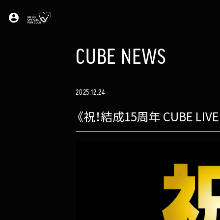
account_circle
CUBE NEWS
2025.12.24
《祝！結成15周年 CUBE LIV