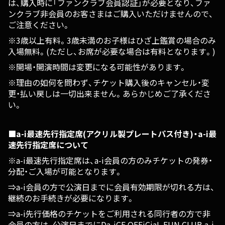
は、購入時に「ファンクラブ会員認証」が必要となり、ファ
ンクラブ非会員のお客さまはご購入いただけませんので、
ご注意ください。
※3歳以上有料。3歳未満のお子様はひざ上鑑賞の場合のみ
入場無料。(ただし、お席が必要な場合は有料となります。)
※開場・開演時間は変更になる可能性があります。
※理由の如何を問わず、チケット購入後のキャンセル・変
更・払い戻しは一切出来ません。あらかじめご了承くださ
い。
■a-i最速先行指定席(アクリル製プレートパス付き)・a-i最
速先行指定席について
※a-i最速先行指定席は、a-i会員の方のみチケットの発券・
分配・ご入場が可能となります。
⇒a-i会員の方で公演日までに会員有効期限が切れる方は、
継続のお手続きが必要になります。
⇒a-i先行価格のチケットをご利用される同行者の方で非
会員の方は、公演日までにDa-iCE OFFiCiaL FUN CLUB a-i