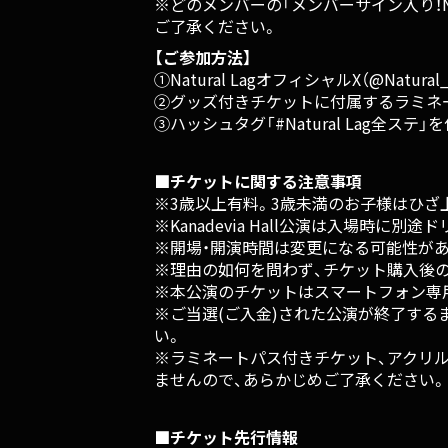
※どのメンバーの「メンバーサイン入り！Nat
ご了承ください。
【ご参加方法】
①Natural LagオフィシャルX（@Natura
②グッズ付きチケットに付属するラミネー
③ハッシュタグ「#Natural Lag全ス
■チケットに関する注意事項
※3歳以上有料。3歳未満のお子様はひざ
※Kanadevia Hall公演は入場時に
※開場・開演時間は変更になる可能性が
※理由の如何を問わず、チケット購入後の
※本公演のチケットはスマートフォン専用ア
※ご当選(ご入金)された公演が終了するま
い。
※ラミネートパス付きチケット、アクリ
ませんので、あらかじめご了承ください。
■チケット先行情報