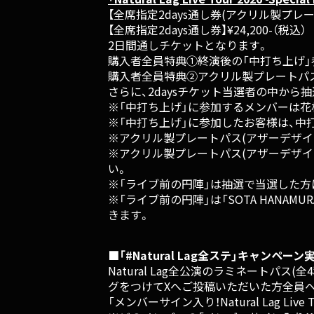
【全席指定2days通し券(アクリル製プレートパ
【全席指定2days通し券】¥24,200-（税込）
2日間通しチケットとなります。
購入者全員特典①終演後の「中打ち上げ」
購入者全員特典②アクリル製プレートパス
さらに、2daysチケット当選者の中か
※「中打ち上げ」に参加するメンバーは花
※「中打ち上げ」に参加したお客様は、中
※アクリル製プレートパス(アザーデザ
※アクリル製プレートパス(アザーデザイ
い。
※「ライブ前の円陣」は抽選で当選した
※「ライブ前の円陣」は「SOTA HAN
きます。
■「#Natural Lag全ステ」キャンペーン
Natural Lag全公演のラミネートパス(
グをつけてXへご投稿いただいた方全員
「メンバーサイン入り！Natural Lag Li