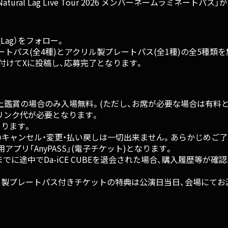
ural Lag Live Tour 2026 メンバーネームラミネー
l_Lag）をフォロー。
トパス(全4種)とアクリル製プレートパス(全1種)の全5種類
テ」を付けてXに投稿し、応募完了となります。
上鑑賞の場合のみ入場無料。(ただし、お席が必要な場合は有料と
別途ドリンク代が必要となります。
あります。
キャンセル・変更・払い戻しは一切出来ません。あらかじめご了
プリ「AnyPASS」(電子チケット)となります。
でに途中でDa-iCE CUBEを退会された場合、購入履歴等が
ル製プレートパス付きチケットの特典は公演日当日、会場にてお