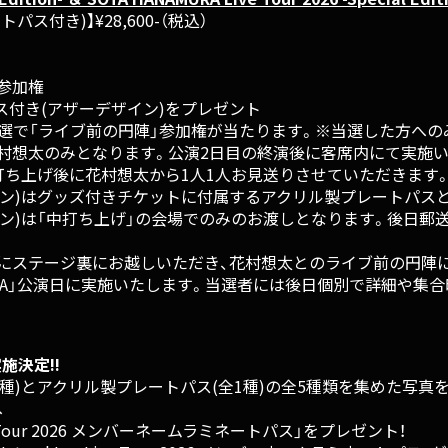
ス付き)】¥28,600-（税込）
参加権
付き(アザーデザイン)をプレゼント
ら抽選で「ライブ前の円陣」参加権が当たります。※当選した方へ
村想太のみとなります。公演2日目の終演後に客席内にて実施い
打ち上げ後に花村想太から1人1人お見送りさせていただきます
イン)はグッズ付きチケットに付属するアクリル製プレートパス
ン)は「中打ち上げ」の会場でのみのお渡しとなります。後日郵
方にステージ裏にお越しいただき、花村想太とのライブ前の円陣
AMURA」公演日に実施いたします。当選者には後日個別で詳細や
実施決定!!
全4種)とアクリル製プレートパス(全1種)の全5種類を集めた写真を、『
へ
ve Tour 2026 メンバーネームラミネートパス」をプレゼント！