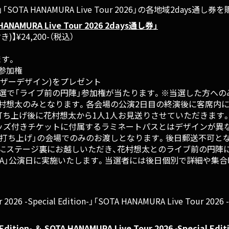
2026」「SOTA HANAMURA Live Tour 2026」の各地域2days
A HANAMURA Live Tour 2026 2days通し券」
】¥24,200-（税込）
ます。
参加権
ザーデザイン)をプレゼント
ら抽選で「ライブ前の円陣」参加権が当たります。※当選した方へ
花村想太のみとなります。各会場の公演2日目の終演後に客席内
打ち上げ後に花村想太から1人1人お見送りさせていただきます
グッズ付きチケットに付属するラミネートパスとはデザインが異
中打ち上げ」の会場でのみのお渡しとなります。後日郵送不可と
方にステージ裏にお越しいただき、花村想太とのライブ前の円陣
AMURA」公演日に実施いたします。当選者には後日個別で詳細や
026 -Special Edition-」「SOTA HANAMURA Live Tour 2026
al Edition- ＆ SOTA HANAMURA Live Tour 2026 -Special E