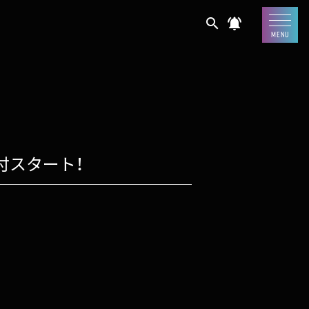
search
notifications_active
MENU
行受付スタート！