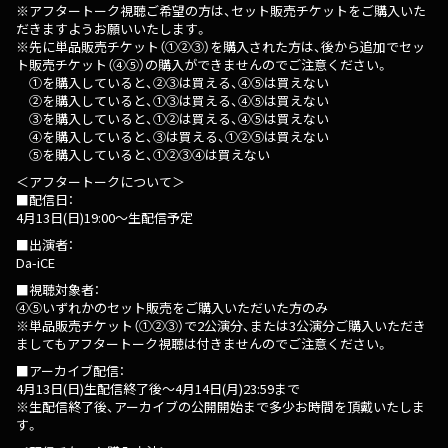
※アフタートーク視聴ご希望の方は、セット販売チケットをご購入いた
だきますようお願いいたします。
※先に単品販売チケット（①②③）を購入された方は、後から追加でセッ
ト販売チケット（④⑤）の購入ができませんのでご注意ください。
①を購入していると、②③は買える、④⑤は買えない
②を購入していると、①③は買える、④⑤は買えない
③を購入していると、①②は買える、④⑤は買えない
④を購入していると、③は買える、①②⑤は買えない
⑤を購入していると、①②③④は買えない
＜アフタートークについて＞
■配信日：
4月13日(日)19:00～生配信予定
■出演者：
Da-iCE
■視聴対象者：
④⑤いずれかのセット販売をご購入いただいた方のみ
※単品販売チケット（①②③）で2公演分、または3公演分ご購入いただき
ましてもアフタートーク視聴は付きませんのでご注意ください。
■アーカイブ配信：
4月13日(日)生配信終了後～4月14日(月)23:59まで
※生配信終了後、アーカイブの公開開始まで多少お時間を頂戴いたしま
す。