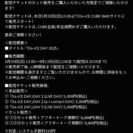
配信チケットのセット販売をご購入いただいた方限定でご視聴いただけ
ます！
配信チケットは、本日3月30日(日)13:00よりDa-iCE CUBE Webサイトに
て販売スタート！
※配信チケットは、CUBE会員/非会員問わずご購入いただけます。
是非ご視聴ください！
＜配信概要＞
■タイトル：「Da-iCE DAY 2025」
■販売期間：
3月30日(日) 13:00〜4月13日(日)12:00まで(配信は23:59まで)
※販売終了後、12時間後まで配信をご視聴いただけます。
※配信期間を過ぎますとご覧いただけませんので、お時間に余裕をもっ
てお申込み・ご視聴ください。
■配信チケット販売価格：
＜単品販売＞
① 「Da-iCE DAY」DAY１(LIVE DAY)：5,000円(税込)
② 「Da-iCE DAY」DAY２(a-i contact DAY)：3,000円(税込)
③ 「Da-iCE DAY」DAY３(LIVE DAY)：5,000円(税込)
＜セット販売＞
④ ①②セット販売＋アフタートーク視聴付：6,666円(税込)
⑤ ①②③セット販売＋アフタートーク視聴付：9,800円(税込)
※別途、システム手数料330円