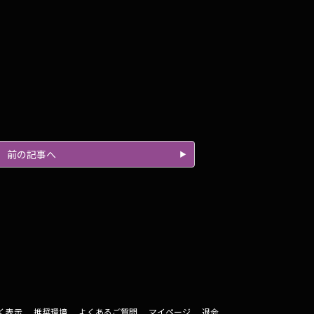
前の記事へ
く表示
推奨環境
よくあるご質問
マイページ
退会