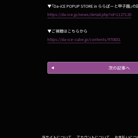
▼「Da-iCE POPUP STORE in ららぽーと甲子園
https://da-ice.jp/news/detail.php?id=1127120
▼ご視聴はこちらから
https://da-ice-cube.jp/contents/970831
次の記事へ
当サイトについて
アカウントについて
お支払いにつ