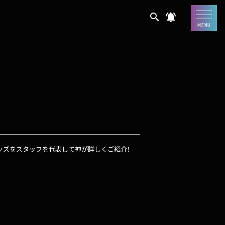
search
notifications_active
MENU
ス・販売グッズをスタッフを代表して神が詳しくご紹介！