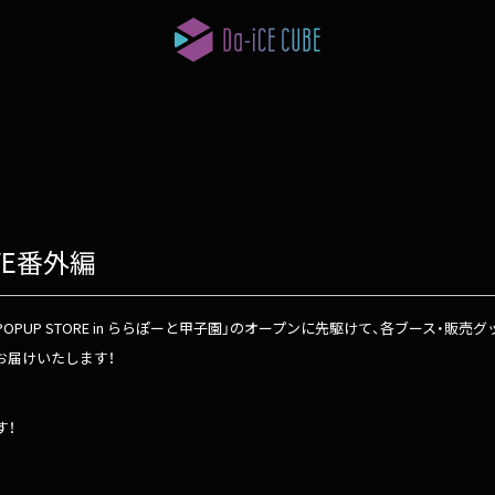
IVE番外編
a-iCE POPUP STORE in ららぽーと甲子園」のオープンに先駆けて、各ブー
」からお届けいたします！
す！