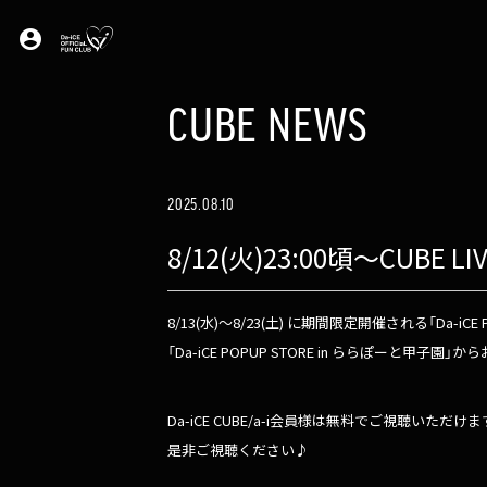
account_circle
CUBE NEWS
2025.08.10
8/12(火)23:00頃～CUBE L
8/13(水)〜8/23(土) に期間限定開催される「D
「Da-iCE POPUP STORE in ららぽーと甲子園
Da-iCE CUBE/a-i会員様は無料でご視聴いただけま
是非ご視聴ください♪