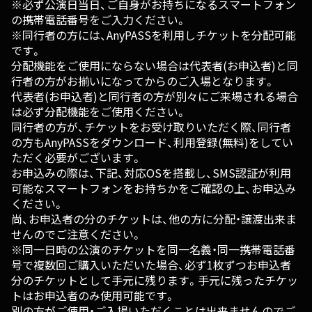
※必ず公演日当日、ご自身がお持ちになるスマートフォン
の携帯電話番号をご入力ください。
※同行者の方には、AnyPASSを利用しチケットを分配可能
です。
分配機能をご使用にならない場合は代表者(お申込者)と同
行者の方がお揃いになってからのご入場となります。
代表者(お申込者)と同行者の方が別々にご来場される場合
は必ず分配機能をご使用ください。
同行者の方が、チケットをお受け取りいただく際、同行者
の方もAnyPASSをダウンロード、利用登録(無料)をしてい
ただく必要がございます。
お申込みの際は、下記、対応OSを搭載し、SMS認証が利用
可能なスマートフォンをお持ちかをご確認の上、お申込み
ください。
尚、お申込者の分のチケットは、他の方に分配・譲渡出来ま
せんのでご注意ください。
※同一日時の公演のチケットを同一名義・同一携帯電話番
号で複数回ご購入いただいた場合、必ず1枚ずつお申込者
分のチケットとして手元に残ります。手元に残ったチケッ
トはお申込者のみ使用可能です。
別の方がご使用・ご入場いただくことは出来ませんのでご