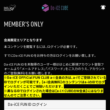
notifications_active
MEMBER'S ONLY
会員限定エリアとなります
本コンテンツを閲覧するには、ログインが必要です。
すでにDa-iCE FUN IDをお持ちの方はログインをお願い致します。
Da-iCE FUN IDを未取得のユーザー様ははじめに新規アカウント登録フ
ォームより「メールアドレス」「パスワード」をご入力のうえ、アカウント
のご登録(無料)をお願い致します。
※Da-iCE OFFiCial FUN CLUB a-i 会員の方は、a-iでご登録されている
IDでログインが可能です。【a-i会員無料】のコンテンツはa-iのIDでログ
インいただくことでご視聴いただけます。
※異なるIDでログインされた場合は【a-i×CUBEのW会員】にはなりま
せんのでご注意ください。
Da-iCE FUN ID ログイン