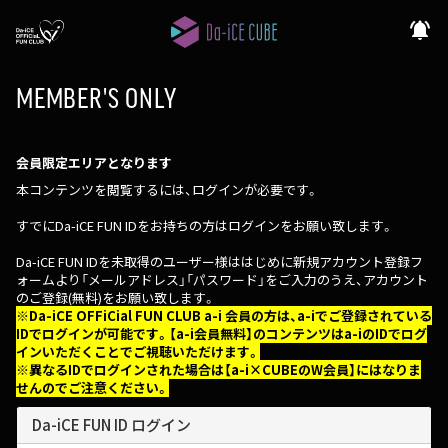
notifications_active
MEMBER'S ONLY
会員限定エリアとなります
本コンテンツを閲覧するには、ログインが必要です。
すでにDa-iCE FUN IDをお持ちの方はログインをお願い致します。
Da-iCE FUN IDを未取得のユーザー様ははじめに新規アカウント登録フ
ォームより「メールアドレス」「パスワード」をご入力のうえ、アカウント
のご登録(無料)をお願い致します。
※Da-iCE OFFiCial FUN CLUB a-i 会員の方は、a-iでご登録されている
IDでログインが可能です。【a-i会員無料】のコンテンツはa-iのIDでログ
インいただくことでご視聴いただけます。
※異なるIDでログインされた場合は【a-i×CUBEのW会員】にはなりま
せんのでご注意ください。
Da-iCE FUN ID ログイン