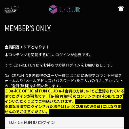
notifications_active
MEMBER'S ONLY
会員限定エリアとなります
本コンテンツを閲覧するには、ログインが必要です。
すでにDa-iCE FUN IDをお持ちの方はログインをお願い致します。
Da-iCE FUN IDを未取得のユーザー様ははじめに新規アカウント登録フ
ォームより「メールアドレス」「パスワード」をご入力のうえ、アカウント
のご登録(無料)をお願い致します。
※Da-iCE OFFiCial FUN CLUB a-i 会員の方は、a-iでご登録されている
IDでログインが可能です。【a-i会員無料】のコンテンツはa-iのIDでログ
インいただくことでご視聴いただけます。
※異なるIDでログインされた場合は【a-i×CUBEのW会員】にはなりま
せんのでご注意ください。
Da-iCE FUN ID ログイン