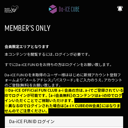
notifications_active
MEMBER'S ONLY
会員限定エリアとなります
本コンテンツを閲覧するには、ログインが必要です。
すでにDa-iCE FUN IDをお持ちの方はログインをお願い致します。
Da-iCE FUN IDを未取得のユーザー様ははじめに新規アカウント登録フ
ォームより「メールアドレス」「パスワード」をご入力のうえ、アカウント
のご登録(無料)をお願い致します。
※Da-iCE OFFiCial FUN CLUB a-i 会員の方は、a-iでご登録されている
IDでログインが可能です。【a-i会員無料】のコンテンツはa-iのIDでログ
インいただくことでご視聴いただけます。
※異なるIDでログインされた場合は【a-i×CUBEのW会員】にはなりま
せんのでご注意ください。
Da-iCE FUN ID ログイン