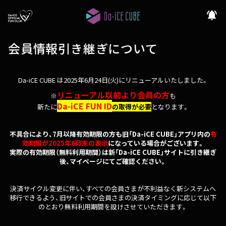
notifications_active
会員情報引き継ぎについて
Da-iCE CUBE は2025年6月24日(火)にリニューアルいたしました。
リニューアル以前より会員の方
※
も
Da-iCE FUN ID
新たに
の取得が必要
となります。
不具合により、7月以降有効期限の方も旧「Da-iCE CUBE」アプリ内の
有
効期限が2025年6月末の表示
になっている場合がございます。
実際の有効期限（無料利用期間）は新「Da-iCE CUBE」サイトに引き継ぎ
後、マイページにてご確認ください。
決済サイクル変更に伴い、すべての会員さまが不利益なく新システムへ
移行できるよう、旧サイトでの会員さまの決済タイミングに応じて以下
のとおり無料利用期間を設けさせていただきます。