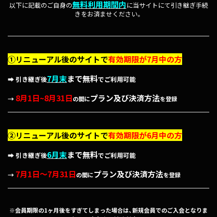
無料利用期間内
以下に記載のご自身の
に当サイトにて引き継ぎ手続
きをお済ませください。
①
リ
ニューアル後のサイトで
有効期限が7月中の方
7月末
まで無料
➡ 引き継ぎ後
でご利用可能
8月1日~8月31日
プラン及び決済方法
→
の間に
を登録
②
リ
ニューアル後のサイトで
有効期限が6月中の方
6月末
まで無料
➡ 引き継ぎ後
でご利用可能
7月1日〜7月31日
プラン及び決済方法
→
の間に
を登録
※会員期限の1ヶ月後をすぎてしまった場合は、新規会員でのご入会となりま