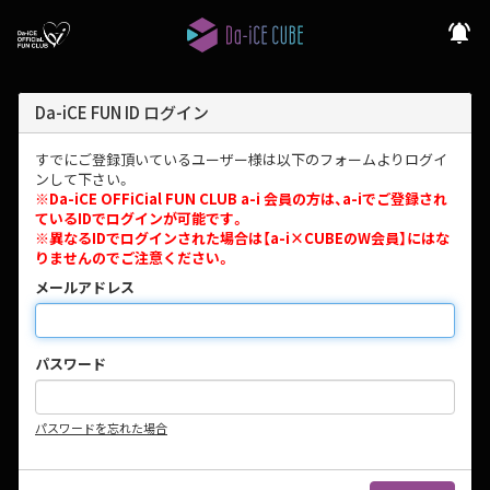
notifications_active
Da-iCE FUN ID ログイン
すでにご登録頂いているユーザー様は以下のフォームよりログイ
ンして下さい。
※Da-iCE OFFiCial FUN CLUB a-i 会員の方は、a-iでご登録され
ているIDでログインが可能です。
※異なるIDでログインされた場合は【a-i×CUBEのW会員】にはな
りませんのでご注意ください。
メールアドレス
パスワード
パスワードを忘れた場合