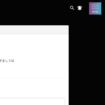
search
notifications_active
MENU
きましては