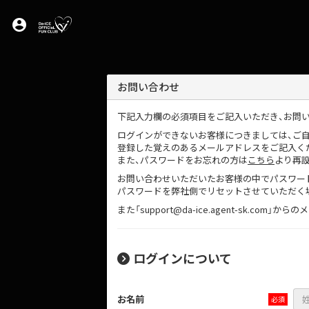
account_circle
お問い合わせ
下記入力欄の必須項目をご記入いただき、お問
ログインができないお客様につきましては、ご
登録した覚えのあるメールアドレスをご記入く
また、パスワードをお忘れの方は
こちら
より再
お問い合わせいただいたお客様の中でパスワー
パスワードを弊社側でリセットさせていただく
また「support@da-ice.agent-sk.
ログインについて
お名前